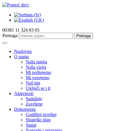
00381 11 324 83 65
Pretraga
Pretraga
Naslovna
O nama
Naša misija
Naša vizija
Mi poštujemo
Mi verujemo
Naš tim
Uključi se i ti
Aktivnosti
Sadašnje
Završene
Dokumenta
Godišnji izveštaj
Strateški plan
Statut
Nagrade i priznanja