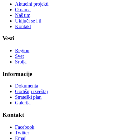
Aktuelni projekti
O nama
Naš tim
Uključi se i ti
Kontakt
Vesti
Region
Svet
Srbija
Informacije
Dokumenta
Godišnji izveštaj
Strateški plan
Galerija
Kontakt
Facebook
Twitter
Email