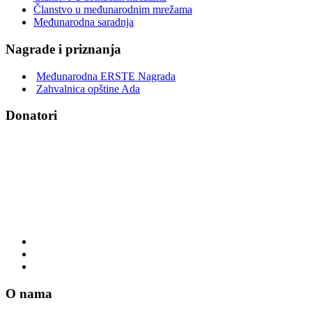
Članstvo u međunarodnim mrežama
Međunarodna saradnja
Nagrade i priznanja
Međunarodna ERSTE Nagrada
Zahvalnica opštine Ada
Donatori
O nama