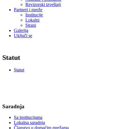
Revizorski izveštaji
Partneri i mreže
Institucije
Lokalni
Strani
Galerija
Uključi se
Statut
Statut
Saradnja
Sa institucijama
Lokalna saradnja
Članstvo u domaćim mrežama