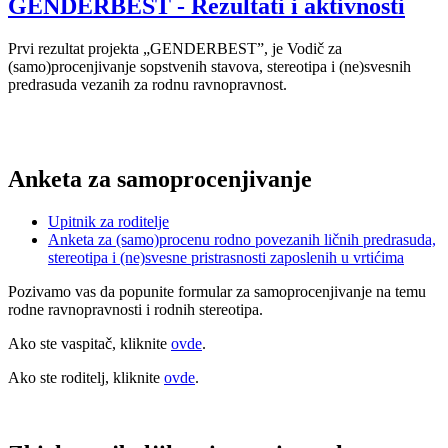
GENDERBEST - Rezultati i aktivnosti
Prvi rezultat projekta „GENDERBEST”, je Vodič za
(samo)procenjivanje sopstvenih stavova, stereotipa i (ne)svesnih
predrasuda vezanih za rodnu ravnopravnost.
Anketa za samoprocenjivanje
Upitnik za roditelje
Anketa za (samo)procenu rodno povezanih ličnih predrasuda,
stereotipa i (ne)svesne pristrasnosti zaposlenih u vrtićima
Pozivamo vas da popunite formular za samoprocenjivanje na temu
rodne ravnopravnosti i rodnih stereotipa.
Ako ste vaspitač, kliknite
ovde
.
Ako ste roditelj, kliknite
ovde
.