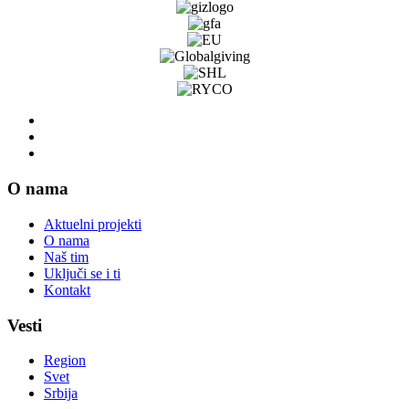
O nama
Aktuelni projekti
O nama
Naš tim
Uključi se i ti
Kontakt
Vesti
Region
Svet
Srbija