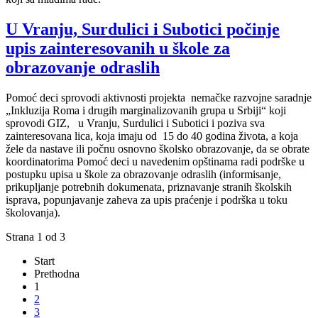
U Vranju, Surdulici i Subotici počinje
upis zainteresovanih u škole za
obrazovanje odraslih
Pomoć deci sprovodi aktivnosti projekta
nemačke razvojne saradnje
„Inkluzija Roma i drugih marginalizovanih grupa u Srbiji“ koji
sprovodi GIZ,
u Vranju, Surdulici i Subotici i poziva sva
zainteresovana lica, koja imaju od
15 do 40 godina života, a koja
žele da nastave ili počnu osnovno školsko obrazovanje, da se obrate
koordinatorima Pomoć deci u navedenim opštinama radi podrške u
postupku upisa u škole za obrazovanje odraslih (informisanje,
prikupljanje potrebnih dokumenata, priznavanje stranih školskih
isprava, popunjavanje zaheva za upis praćenje i podrška u toku
školovanja).
Strana 1 od 3
Start
Prethodna
1
2
3