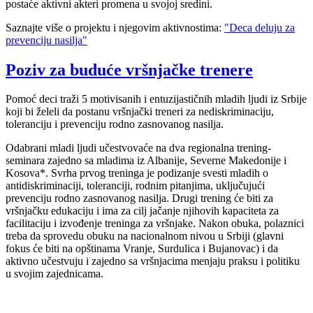
postaće aktivni akteri promena u svojoj sredini.
Saznajte više o projektu i njegovim aktivnostima:
"Deca deluju za
prevenciju nasilja"
Poziv za buduće vršnjačke trenere
Pomoć deci traži 5 motivisanih i entuzijastičnih mladih ljudi iz Srbije
koji bi želeli da postanu vršnjački treneri za nediskriminaciju,
toleranciju i prevenciju rodno zasnovanog nasilja.
Odabrani mladi ljudi učestvovaće na dva regionalna trening-
seminara zajedno sa mladima iz Albanije, Severne Makedonije i
Kosova*. Svrha prvog treninga je podizanje svesti mladih o
antidiskriminaciji, toleranciji, rodnim pitanjima, uključujući
prevenciju rodno zasnovanog nasilja. Drugi trening će biti za
vršnjačku edukaciju i ima za cilj jačanje njihovih kapaciteta za
facilitaciju i izvođenje treninga za vršnjake. Nakon obuka, polaznici
treba da sprovedu obuku na nacionalnom nivou u Srbiji (glavni
fokus će biti na opštinama Vranje, Surdulica i Bujanovac) i da
aktivno učestvuju i zajedno sa vršnjacima menjaju praksu i politiku
u svojim zajednicama.