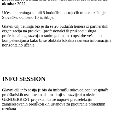
oktobar 2022.
Učesnici treninga su bili 5 budućih i postojećih trenera iz Italije i
Slovačke, odnosno 10 iz Srbije.
Glavni cilj treninga bio je da se 20 budućih trenera iz partnerskih
organizacija na projektu (profesionalci ili pružaoci usluga
profesionalnog razvoja u ranim godinama) opskrbe veštinama i
kompetencijama kako bi se olakšala lokalna razmena informacija i
horizontalno učenje.
INFO SESSION
Glavni cilj info sesija je bio da informišu rukovodioce i vaspitače
predškolskih ustanova o alatima koji su razvijeni u okviru
GENDERBEST projekta i da se napravi predselekcija
zainteresovanih predškolskih ustanova za pilotiranje projektnih
rezultata.