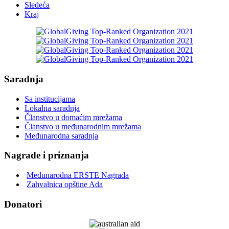
Sledeća
Kraj
Saradnja
Sa institucijama
Lokalna saradnja
Članstvo u domaćim mrežama
Članstvo u međunarodnim mrežama
Međunarodna saradnja
Nagrade i priznanja
Međunarodna ERSTE Nagrada
Zahvalnica opštine Ada
Donatori