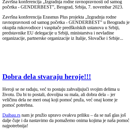
Završna konferencija „Izgradnja rodne ravnopravnosti od samog
početka - GENDERBEST”, Beograd, Srbija, 7. novembar 2023.
Završna konferencija Erasmus Plus projekta „Izgradnja rodne
ravnopravnosti od samog početka - GENDERBEST” u Beogradu je
okupila rukovodioce i vaspitače predškolskih ustanova u Srbiji,
predstavnike EU delegacije u Srbiji, ministarstva i nevladine
organizacije, partnerske organizacije iz Italije, Slovačke i Srbije...
Dobra dela stvaraju heroje!!!
Heroji se ne rađaju, već to postaju zahvaljujući svojim delima u
životu. Da bi to postali, dovoljna su mala, ali dobra dela – jer
veličinu dela ne meri onaj koji pomoć pruža, već onaj kome je
pomoć potrebna.
Daibau.rs
nam je pružio upravo ovakvu priliku – da se naš glas još
dalje čuje i da nastavimo da pomažemo onima kojima je naša pomoć
najpotrebnija!