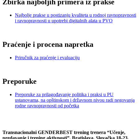
Zbirka najboljih primera iz prakse
Najbolje prakse u postizanju kvaliteta u rodnoj ravnopravnosti
i ravnopravnosti u upotrebi digitalnih alata u PVO
Praćenje i procena napretka
Priručnik za praćenje i evaluaciju
Preporuke
Preporuke za prilagođavanje politika i praksi u PU
ustanovama, na opštinskom i državnom nivou radi negovanja
rodne ravnopravnosti od početka
Transnacionalni GENDERBEST trening trenera “Učenje,
predavanje i trening aktivnosti”, Bratislava, Slovačka 18-23.