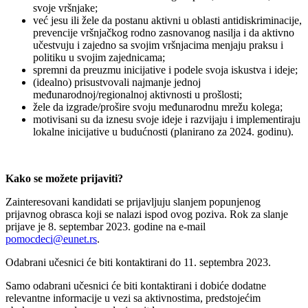
svoje vršnjake;
već jesu ili žele da postanu aktivni u oblasti antidiskriminacije,
prevencije vršnjačkog rodno zasnovanog nasilja i da aktivno
učestvuju i zajedno sa svojim vršnjacima menjaju praksu i
politiku u svojim zajednicama;
spremni da preuzmu inicijative i podele svoja iskustva i ideje;
(idealno) prisustvovali najmanje jednoj
međunarodnoj/regionalnoj aktivnosti u prošlosti;
žele da izgrade/prošire svoju međunarodnu mrežu kolega;
motivisani su da iznesu svoje ideje i razvijaju i implementiraju
lokalne inicijative u budućnosti (planirano za 2024. godinu).
Kako se možete prijaviti?
Zainteresovani kandidati se prijavljuju slanjem popunjenog
prijavnog obrasca koji se nalazi ispod ovog poziva. Rok za slanje
prijave je 8. septembar 2023. godine na e-mail
pomocdeci@eunet.rs
.
Odabrani učesnici će biti kontaktirani do 11. septembra 2023.
Samo odabrani učesnici će biti kontaktirani i dobiće dodatne
relevantne informacije u vezi sa aktivnostima, predstojećim