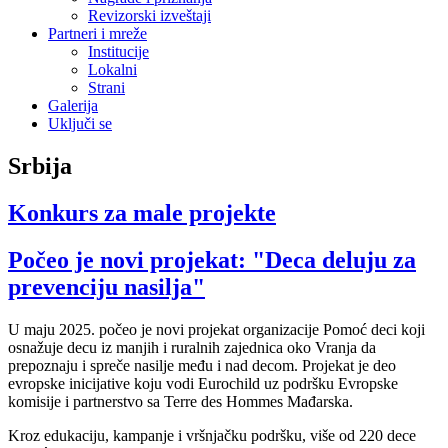
Revizorski izveštaji
Partneri i mreže
Institucije
Lokalni
Strani
Galerija
Uključi se
Srbija
Konkurs za male projekte
Počeo je novi projekat: "Deca deluju za
prevenciju nasilja"
U maju 2025. počeo je novi projekat organizacije Pomoć deci koji
osnažuje decu iz manjih i ruralnih zajednica oko Vranja da
prepoznaju i spreče nasilje među i nad decom.
Projekat je deo
evropske inicijative koju vodi Eurochild uz podršku Evropske
komisije i partnerstvo sa Terre des Hommes Mađarska.
Kroz edukaciju, kampanje i vršnjačku podršku, više od 220 dece