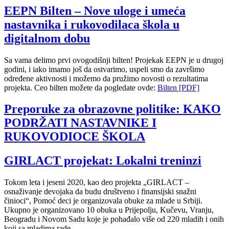
EEPN Bilten – Nove uloge i umeća
nastavnika i rukovodilaca škola u
digitalnom dobu
Sa vama delimo prvi ovogodišnji bilten! Projekak EEPN je u drugoj
godini, i iako imamo još da ostvarimo, uspeli smo da završimo
određene aktivnosti i možemo da pružimo novosti o rezultatima
projekta. Ceo bilten možete da pogledate ovde:
Bilten [PDF]
Preporuke za obrazovne politike: KAKO
PODRŽATI NASTAVNIKE I
RUKOVODIOCE ŠKOLA
GIRLACT projekat: Lokalni treninzi
Tokom leta i jeseni 2020, kao deo projekta „GIRLACT –
osnaživanje devojaka da budu društveno i finansijski snažni
činioci“, Pomoć deci je organizovala obuke za mlade u Srbiji.
Ukupno je organizovano 10 obuka u Prijepolju, Kučevu, Vranju,
Beogradu i Novom Sadu koje je pohađalo više od 220 mladih i onih
koji sa mladima rade.