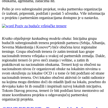
obukama, agendama, zadacima itd.
Pošto je ovo subregionalni projekat, svaka partnerska organizacija
će izabrati, pripremiti, podržati i poslati 5 učesnika. Više informacija
o projektu i partnerskim organizacijama dostupno je u nastavku.
Poziv za buduće vršnjačke trenere
Kratko objašnjenje kaskadnog modela obuka:
Inicijalna grupa
budućih subregionalnih trenera projektnih partnera (Srbija, Albanija,
Severna Makedonija i Kosovo*) biće obučena kroz regionalne
treninge. Grupa obučenih trenera će zatim trenirati kao grupe
nacionalnih trenera vršnjaka u svakoj od partnerskih zemalja. Dakle,
regionalni treneri će prvo steći znanja i veštine, a zatim ih
praktikovati na nacionalnim obukama. Treneri koji su obučeni na
nacionalnom nivou će organizovati obuke na lokalnim nivoima u
svom okruženju za lokalne OCD i u tome će biti podržani od strane
nacionalnih trenera. Ovi lokalno obučeni aktivisti će raditi radionice
na kojima mogu direktno doći do mladih ljudi na lokalu, posebno do
devojaka kako bi ih osnažili i inspirisali razvoj lokalnih inicijativa.
Tokom čitavog procesa, treneri će biti podržani kroz mentorstvo od
strane koordinatora projekta u odgovarajućoj partnerskoj
organizaciji projekta.