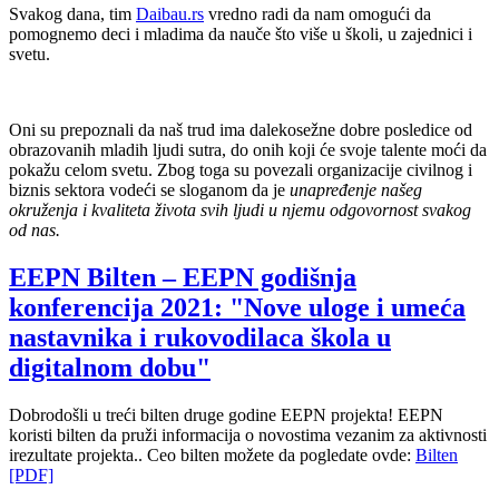
Svakog dana, tim
Daibau.rs
vredno radi da nam omogući da
pomognemo deci i mladima da nauče što više u školi, u zajednici i
svetu.
Oni su prepoznali da naš trud ima dalekosežne dobre posledice od
obrazovanih mladih ljudi sutra, do onih koji će svoje talente moći da
pokažu celom svetu. Zbog toga su povezali organizacije civilnog i
biznis sektora vodeći se sloganom da je
unapređenje našeg
okruženja i kvaliteta života svih ljudi u njemu odgovornost svakog
od nas.
EEPN Bilten – EEPN godišnja
konferencija 2021: "Nove uloge i umeća
nastavnika i rukovodilaca škola u
digitalnom dobu"
Dobrodošli u treći bilten druge godine EEPN projekta! EEPN
koristi bilten da pruži informacija o novostima vezanim za aktivnosti
irezultate projekta.. Ceo bilten možete da pogledate ovde:
Bilten
[PDF]