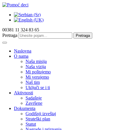
00381 11 324 83 65
Pretraga
Pretraga
Naslovna
O nama
Naša misija
Naša vizija
Mi poštujemo
Mi verujemo
Naš tim
Uključi se i ti
Aktivnosti
Sadašnje
Završene
Dokumenta
Godišnji izveštaj
Strateški plan
Statut
Nagrade i priznanja