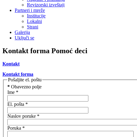
Revizorski izveštaji
Partneri i mreže
Institucije
Lokalni
Strani
Galerija
Uključi se
Kontakt forma Pomoć deci
Kontakt
Kontakt forma
Pošaljite el. poštu
*
Obavezno polje
Ime
*
El. pošta
*
Naslov poruke
*
Poruka
*