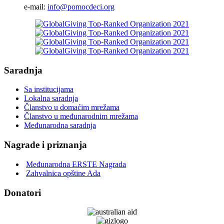
e-mail:
info@pomocdeci.org
Saradnja
Sa institucijama
Lokalna saradnja
Članstvo u domaćim mrežama
Članstvo u međunarodnim mrežama
Međunarodna saradnja
Nagrade i priznanja
Međunarodna ERSTE Nagrada
Zahvalnica opštine Ada
Donatori