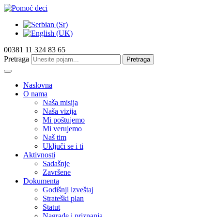
00381 11 324 83 65
Pretraga
Pretraga
Naslovna
O nama
Naša misija
Naša vizija
Mi poštujemo
Mi verujemo
Naš tim
Uključi se i ti
Aktivnosti
Sadašnje
Završene
Dokumenta
Godišnji izveštaj
Strateški plan
Statut
Nagrade i priznanja