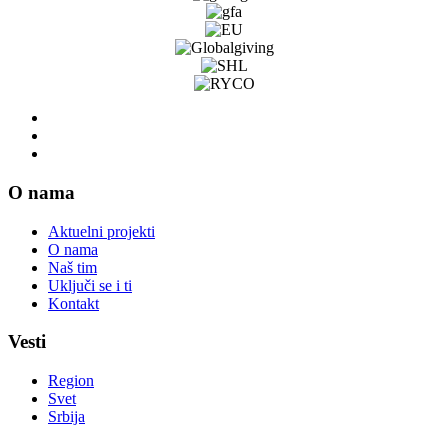
O nama
Aktuelni projekti
O nama
Naš tim
Uključi se i ti
Kontakt
Vesti
Region
Svet
Srbija