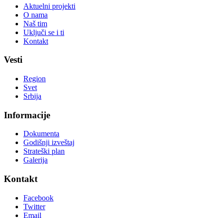
Aktuelni projekti
O nama
Naš tim
Uključi se i ti
Kontakt
Vesti
Region
Svet
Srbija
Informacije
Dokumenta
Godišnji izveštaj
Strateški plan
Galerija
Kontakt
Facebook
Twitter
Email