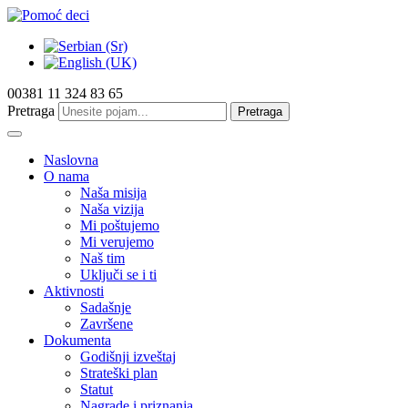
00381 11 324 83 65
Pretraga
Pretraga
Naslovna
O nama
Naša misija
Naša vizija
Mi poštujemo
Mi verujemo
Naš tim
Uključi se i ti
Aktivnosti
Sadašnje
Završene
Dokumenta
Godišnji izveštaj
Strateški plan
Statut
Nagrade i priznanja