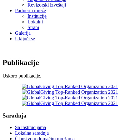
Revizorski izveštaji
Partneri i mreže
Institucije
Lokalni
Strani
Galerija
Uključi se
Publikacije
Uskoro publikacije.
Saradnja
Sa institucijama
Lokalna saradnja
Članstvo u domaćim mrežama