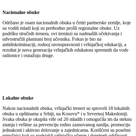
Nacionalne obuke
Održano je osam nacionalnih obuka u četiri partnerske zemlje, koje
su vodili mladi koji su prethodno prošli regionalne obuke. Uz
podršku stručnih trenera, ovi treninzi su nadmašili očekivanja i
udvostručili planirani broj učesnika. Fokus je bio na
antidiskriminaciji, rodnoj ravnopravnosti i vršnjačkoj edukaciji, a
rezultat je nova generacija vršnjačkih edukatora spremnih da vode
radionice i osnažuju druge.
Lokalne obuke
Nakon nacionalnih obuka, vršnjački treneri su sproveli 18 lokalnih
obuka u opštinama u Srbiji, na Kosovu* i u Severnoj Makedoniji.
Svaka obuka je okupila više od 20 mladih i omogućila im da steknu
znanja i veštine za prevenciju rodno zasnovanog nasilja, promociju
jednakosti i aktivno delovanje u zajednicama. Korišćeni su posebni
priručnici koji su podstakli vršnjačko učenje i doprineli održivosti