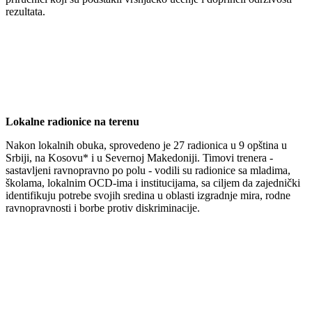
rezultata.
Lokalne radionice na terenu
Nakon lokalnih obuka, sprovedeno je 27 radionica u 9 opština u
Srbiji, na Kosovu* i u Severnoj Makedoniji. Timovi trenera -
sastavljeni ravnopravno po polu - vodili su radionice sa mladima,
školama, lokalnim OCD-ima i institucijama, sa ciljem da zajednički
identifikuju potrebe svojih sredina u oblasti izgradnje mira, rodne
ravnopravnosti i borbe protiv diskriminacije.