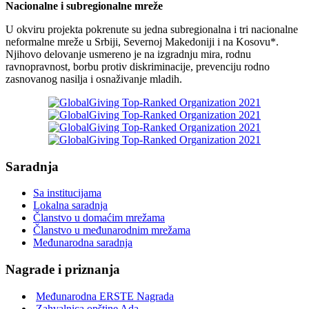
Nacionalne i subregionalne mreže
U okviru projekta pokrenute su jedna subregionalna i tri nacionalne
neformalne mreže u Srbiji, Severnoj Makedoniji i na Kosovu*.
Njihovo delovanje usmereno je na izgradnju mira, rodnu
ravnopravnost, borbu protiv diskriminacije, prevenciju rodno
zasnovanog nasilja i osnaživanje mladih.
Saradnja
Sa institucijama
Lokalna saradnja
Članstvo u domaćim mrežama
Članstvo u međunarodnim mrežama
Međunarodna saradnja
Nagrade i priznanja
Međunarodna ERSTE Nagrada
Zahvalnica opštine Ada