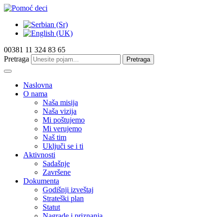
00381 11 324 83 65
Pretraga
Pretraga
Naslovna
O nama
Naša misija
Naša vizija
Mi poštujemo
Mi verujemo
Naš tim
Uključi se i ti
Aktivnosti
Sadašnje
Završene
Dokumenta
Godišnji izveštaj
Strateški plan
Statut
Nagrade i priznanja