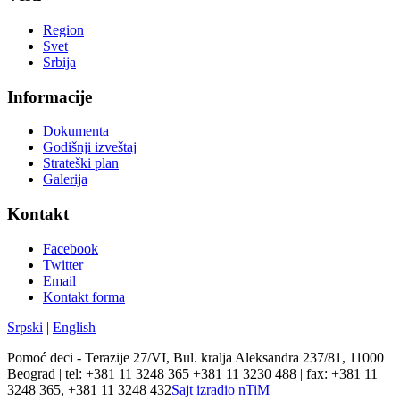
Region
Svet
Srbija
Informacije
Dokumenta
Godišnji izveštaj
Strateški plan
Galerija
Kontakt
Facebook
Twitter
Email
Kontakt forma
Srpski
|
English
Pomoć deci - Terazije 27/VI, Bul. kralja Aleksandra 237/81, 11000
Beograd | tel: +381 11 3248 365 +381 11 3230 488 | fax: +381 11
3248 365, +381 11 3248 432
Sajt izradio nTiM