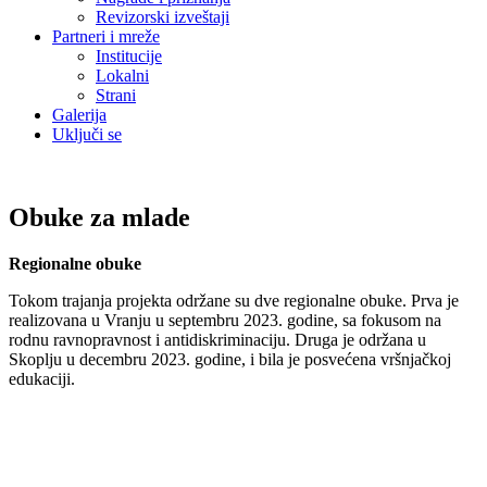
Revizorski izveštaji
Partneri i mreže
Institucije
Lokalni
Strani
Galerija
Uključi se
Obuke za mlade
Regionalne obuke
Tokom trajanja projekta održane su dve regionalne obuke. Prva je
realizovana u Vranju u septembru 2023. godine, sa fokusom na
rodnu ravnopravnost i antidiskriminaciju. Druga je održana u
Skoplju u decembru 2023. godine, i bila je posvećena vršnjačkoj
edukaciji.