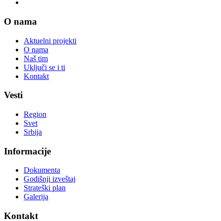
O nama
Aktuelni projekti
O nama
Naš tim
Uključi se i ti
Kontakt
Vesti
Region
Svet
Srbija
Informacije
Dokumenta
Godišnji izveštaj
Strateški plan
Galerija
Kontakt