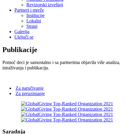
Revizorski izveštaji
Partneri i mreže
Institucije
Lokalni
Strani
Galerija
Uključi se
Publikacije
Pomoć deci je samostalno i sa partnerima objavila više analiza,
istraživanja i publikacija.
Za naručivanje
Za preuzimanje
Saradnja