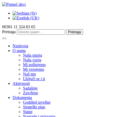
00381 11 324 83 65
Pretraga
Pretraga
Naslovna
O nama
Naša misija
Naša vizija
Mi poštujemo
Mi verujemo
Naš tim
Uključi se i ti
Aktivnosti
Sadašnje
Završene
Dokumenta
Godišnji izveštaj
Strateški plan
Statut
Nagrade i priznanja