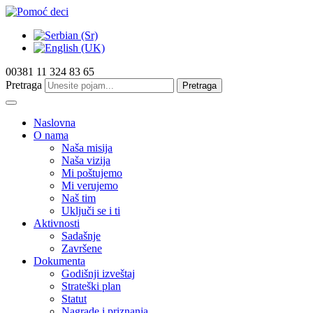
00381 11 324 83 65
Pretraga
Pretraga
Naslovna
O nama
Naša misija
Naša vizija
Mi poštujemo
Mi verujemo
Naš tim
Uključi se i ti
Aktivnosti
Sadašnje
Završene
Dokumenta
Godišnji izveštaj
Strateški plan
Statut
Nagrade i priznanja