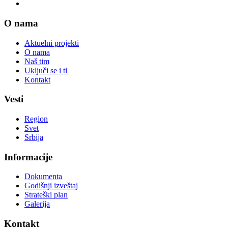
O nama
Aktuelni projekti
O nama
Naš tim
Uključi se i ti
Kontakt
Vesti
Region
Svet
Srbija
Informacije
Dokumenta
Godišnji izveštaj
Strateški plan
Galerija
Kontakt