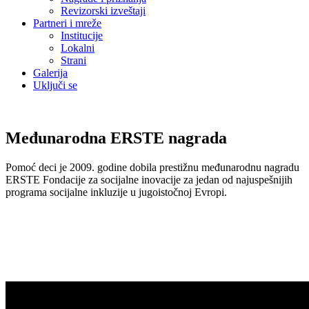
Revizorski izveštaji
Partneri i mreže
Institucije
Lokalni
Strani
Galerija
Uključi se
Međunarodna ERSTE nagrada
Pomoć deci je 2009. godine dobila prestižnu međunarodnu nagradu
ERSTE Fondacije za socijalne inovacije za jedan od najuspešnijih
programa socijalne inkluzije u jugoistočnoj Evropi.