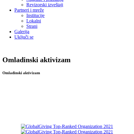
Revizorski izveštaji
Partneri i mreže
Institucije
Lokalni
Strani
Galerija
Uključi se
Omladinski aktivizam
Omladinski aktivizam