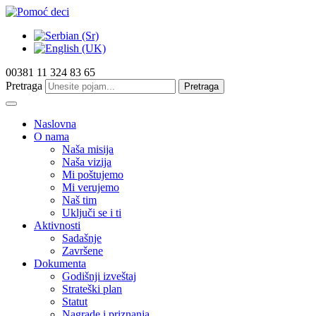
00381 11 324 83 65
Pretraga
Pretraga
Naslovna
O nama
Naša misija
Naša vizija
Mi poštujemo
Mi verujemo
Naš tim
Uključi se i ti
Aktivnosti
Sadašnje
Završene
Dokumenta
Godišnji izveštaj
Strateški plan
Statut
Nagrade i priznanja