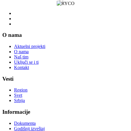
O nama
Aktuelni projekti
O nama
Naš tim
Uključi se i ti
Kontakt
Vesti
Region
Svet
Srbija
Informacije
Dokumenta
Godišnji izveštaj