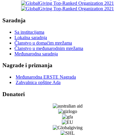
Saradnja
Sa institucijama
Lokalna saradnja
Članstvo u domaćim mrežama
Članstvo u međunarodnim mrežama
Međunarodna saradnja
Nagrade i priznanja
Međunarodna ERSTE Nagrada
Zahvalnica opštine Ada
Donatori