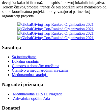
devojaka kako bi ih osnažili i inspirisali razvoj lokalnih inicijativa.
Tokom čitavog procesa, treneri će biti podržani kroz mentorstvo od
strane koordinatora projekta u odgovarajućoj partnerskoj
organizaciji projekta.
Saradnja
Sa institucijama
Lokalna saradnja
Članstvo u domaćim mrežama
Članstvo u međunarodnim mrežama
Međunarodna saradnja
Nagrade i priznanja
Međunarodna ERSTE Nagrada
Zahvalnica opštine Ada
Donatori