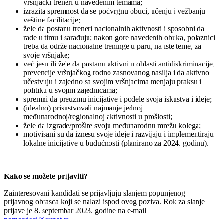
vršnjački treneri u navedenim temama;
izrazita spremnost da se podvrgnu obuci, učenju i vežbanju
veštine facilitacije;
žele da postanu treneri nacionalnih aktivnosti i sposobni da
rade u timu i sarađuju; nakon gore navedenih obuka, polaznici
treba da održe nacionalne treninge u paru, na iste teme, za
svoje vršnjake;
već jesu ili žele da postanu aktivni u oblasti antidiskriminacije,
prevencije vršnjačkog rodno zasnovanog nasilja i da aktivno
učestvuju i zajedno sa svojim vršnjacima menjaju praksu i
politiku u svojim zajednicama;
spremni da preuzmu inicijative i podele svoja iskustva i ideje;
(idealno) prisustvovali najmanje jednoj
međunarodnoj/regionalnoj aktivnosti u prošlosti;
žele da izgrade/prošire svoju međunarodnu mrežu kolega;
motivisani su da iznesu svoje ideje i razvijaju i implementiraju
lokalne inicijative u budućnosti (planirano za 2024. godinu).
Kako se možete prijaviti?
Zainteresovani kandidati se prijavljuju slanjem popunjenog
prijavnog obrasca koji se nalazi ispod ovog poziva. Rok za slanje
prijave je 8. septembar 2023. godine na e-mail