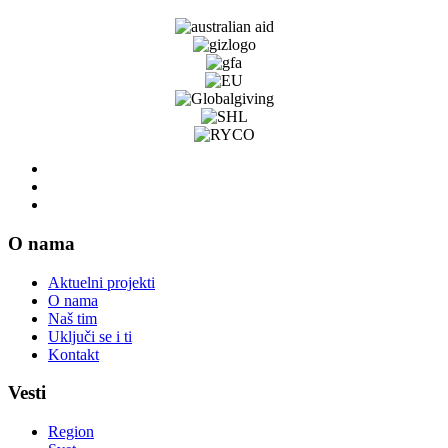
O nama
Aktuelni projekti
O nama
Naš tim
Uključi se i ti
Kontakt
Vesti
Region