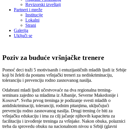
Revizorski izveštaji
Partneri i mreže
Institucije
Lokalni
Strani
Galerija
Uključi se
Poziv za buduće vršnjačke trenere
Pomoć deci traži 5 motivisanih i entuzijastičnih mladih ljudi iz Srbije
koji bi želeli da postanu vršnjački treneri za nediskriminaciju,
toleranciju i prevenciju rodno zasnovanog nasilja.
Odabrani mladi ljudi učestvovaće na dva regionalna trening-
seminara zajedno sa mladima iz Albanije, Severne Makedonije i
Kosova*. Svrha prvog treninga je podizanje svesti mladih o
antidiskriminaciji, toleranciji, rodnim pitanjima, uključujući
prevenciju rodno zasnovanog nasilja. Drugi trening će biti za
vršnjačku edukaciju i ima za cilj jačanje njihovih kapaciteta za
facilitaciju i izvođenje treninga za vršnjake. Nakon obuka, polaznici
treba da sprovedu obuku na nacionalnom nivou u Srbiji (glavni