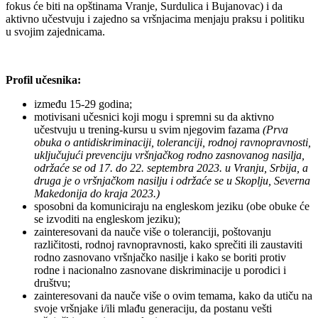
fokus će biti na opštinama Vranje, Surdulica i Bujanovac) i da
aktivno učestvuju i zajedno sa vršnjacima menjaju praksu i politiku
u svojim zajednicama.
Profil učesnika:
između 15-29 godina;
motivisani učesnici koji mogu i spremni su da aktivno
učestvuju u trening-kursu u svim njegovim fazama
(Prva
obuka o antidiskriminaciji, toleranciji, rodnoj ravnopravnosti,
uključujući prevenciju vršnjačkog rodno zasnovanog nasilja,
održaće se od 17. do 22. septembra 2023. u Vranju, Srbija, a
druga je o vršnjačkom nasilju i održaće se u Skoplju, Severna
Makedonija do kraja 2023.)
sposobni da komuniciraju na engleskom jeziku (obe obuke će
se izvoditi na engleskom jeziku);
zainteresovani da nauče više o toleranciji, poštovanju
različitosti, rodnoj ravnopravnosti, kako sprečiti ili zaustaviti
rodno zasnovano vršnjačko nasilje i kako se boriti protiv
rodne i nacionalno zasnovane diskriminacije u porodici i
društvu;
zainteresovani da nauče više o ovim temama, kako da utiču na
svoje vršnjake i/ili mlađu generaciju, da postanu vešti