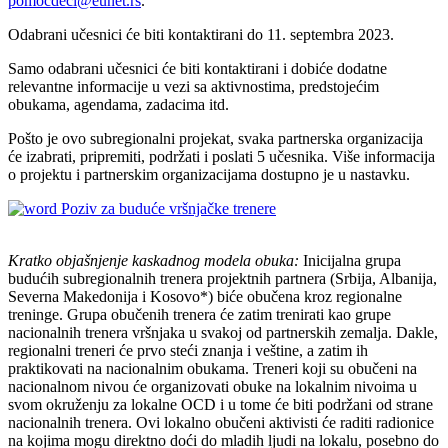
pomocdeci@eunet.rs
.
Odabrani učesnici će biti kontaktirani do 11. septembra 2023.
Samo odabrani učesnici će biti kontaktirani i dobiće dodatne
relevantne informacije u vezi sa aktivnostima, predstojećim
obukama, agendama, zadacima itd.
Pošto je ovo subregionalni projekat, svaka partnerska organizacija
će izabrati, pripremiti, podržati i poslati 5 učesnika. Više informacija
o projektu i partnerskim organizacijama dostupno je u nastavku.
Poziv za buduće vršnjačke trenere
Kratko objašnjenje kaskadnog modela obuka:
Inicijalna grupa
budućih subregionalnih trenera projektnih partnera (Srbija, Albanija,
Severna Makedonija i Kosovo*) biće obučena kroz regionalne
treninge. Grupa obučenih trenera će zatim trenirati kao grupe
nacionalnih trenera vršnjaka u svakoj od partnerskih zemalja. Dakle,
regionalni treneri će prvo steći znanja i veštine, a zatim ih
praktikovati na nacionalnim obukama. Treneri koji su obučeni na
nacionalnom nivou će organizovati obuke na lokalnim nivoima u
svom okruženju za lokalne OCD i u tome će biti podržani od strane
nacionalnih trenera. Ovi lokalno obučeni aktivisti će raditi radionice
na kojima mogu direktno doći do mladih ljudi na lokalu, posebno do