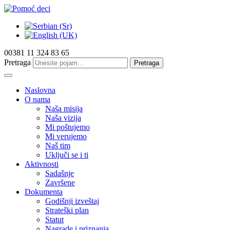
00381 11 324 83 65
Pretraga
Pretraga
Naslovna
O nama
Naša misija
Naša vizija
Mi poštujemo
Mi verujemo
Naš tim
Uključi se i ti
Aktivnosti
Sadašnje
Završene
Dokumenta
Godišnji izveštaj
Strateški plan
Statut
Nagrade i priznanja