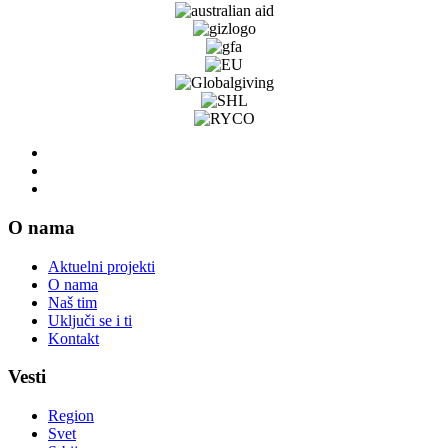
O nama
Aktuelni projekti
O nama
Naš tim
Uključi se i ti
Kontakt
Vesti
Region
Svet