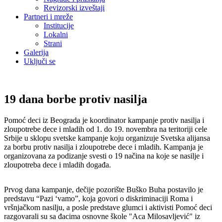
Revizorski izveštaji
Partneri i mreže
Institucije
Lokalni
Strani
Galerija
Uključi se
19 dana borbe protiv nasilja
Pomoć deci iz Beograda je koordinator kampanje protiv nasilja i
zloupotrebe dece i mladih od 1. do 19. novembra na teritoriji cele
Srbije u sklopu svetske kampanje koju organizuje Svetska alijansa
za borbu protiv nasilja i zloupotrebe dece i mladih. Kampanja je
organizovana za podizanje svesti o 19 načina na koje se nasilje i
zloupotreba dece i mladih događa.
Prvog dana kampanje, dečije pozorište Buško Buha postavilo je
predstavu “Pazi ‘vamo”, koja govori o diskriminaciji Roma i
vršnjačkom nasilju, a posle predstave glumci i aktivisti Pomoć deci
razgovarali su sa đacima osnovne škole "Aca Milosavljević" iz