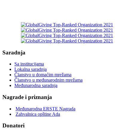
Saradnja
Sa institucijama
Lokalna saradnja
Članstvo u domaćim mrežama
Članstvo u međunarodnim mrežama
Međunarodna saradnja
Nagrade i priznanja
Međunarodna ERSTE Nagrada
Zahvalnica opštine Ada
Donatori