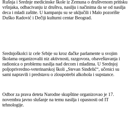
Rušnja i Srednje medicinske škole iz Zemuna o društvenom pritisku
vršnjaka, odbacivanju iz društva, nasilju i načinima da se od nasilja
deca i mladi zaštite. U kampanju su se uključili i Malo pozorište
Duško Radović i Dečiji kulturni centar Beograd.
Srednjoškolci iz cele Srbije su kroz đačke parlamente u svojim
školama organizovalii niz aktivnosti, razgovora, obaveštavanja i
radionica o problemu nasilja nad decom i mladima. U Srednjoj
poljoprivredno-veterinarskoj
školi „Stevan Sinđelić“, učenici su
sami napravili i predstavu o zloupotrebi alkohola i supstance.
Odbor za prava deteta Narodne skupštine organizovao je 17.
novembra javno slušanje na temu nasilja i opasnosti od IT
tehnologije.