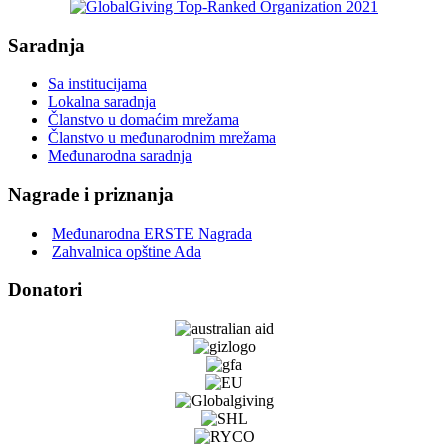
Saradnja
Sa institucijama
Lokalna saradnja
Članstvo u domaćim mrežama
Članstvo u međunarodnim mrežama
Međunarodna saradnja
Nagrade i priznanja
Međunarodna ERSTE Nagrada
Zahvalnica opštine Ada
Donatori