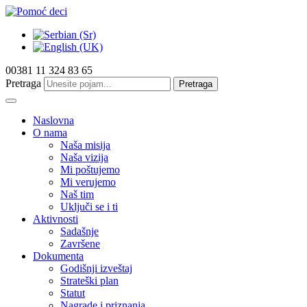
00381 11 324 83 65
Pretraga
Pretraga
Naslovna
O nama
Naša misija
Naša vizija
Mi poštujemo
Mi verujemo
Naš tim
Uključi se i ti
Aktivnosti
Sadašnje
Završene
Dokumenta
Godišnji izveštaj
Strateški plan
Statut
Nagrade i priznanja