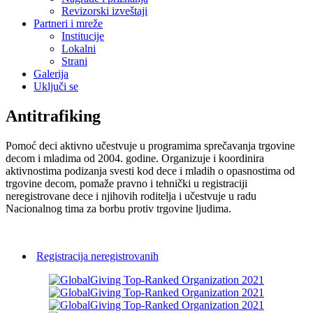
Revizorski izveštaji
Partneri i mreže
Institucije
Lokalni
Strani
Galerija
Uključi se
Antitrafiking
Pomoć deci aktivno učestvuje u programima sprečavanja trgovine
decom i mladima od 2004. godine. Organizuje i koordinira
aktivnostima podizanja svesti kod dece i mladih o opasnostima od
trgovine decom, pomaže pravno i tehnički u registraciji
neregistrovane dece i njihovih roditelja i učestvuje u radu
Nacionalnog tima za borbu protiv trgovine ljudima.
Registracija neregistrovanih