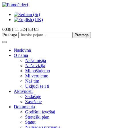
00381 11 324 83 65
Pretraga
Pretraga
Naslovna
O nama
Naša misija
Naša vizija
Mi poštujemo
Mi verujemo
Naš tim
Uključi se i ti
Aktivnosti
Sadašnje
Završene
Dokumenta
Godišnji izveštaj
Strateški plan
Statut
Nagrade i priznanja