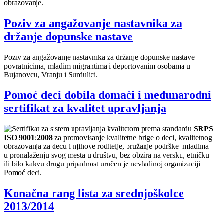
obrazovanje.
Poziv za angažovanje nastavnika za
držanje dopunske nastave
Poziv za angažovanje nastavnika za držanje dopunske nastave
povratnicima, mladim migrantima i deportovanim osobama u
Bujanovcu, Vranju i Surdulici.
Pomoć deci dobila domaći i međunarodni
sertifikat za kvalitet upravljanja
Sertifikat za sistem upravljanja kvalitetom prema standardu
SRPS
ISO 9001:2008
za promovisanje kvalitetne brige o deci, kvalitetnog
obrazovanja za decu i njihove roditelje, pružanje podrške mladima
u pronalaženju svog mesta u društvu, bez obzira na versku, etničku
ili bilo kakvu drugu pripadnost uručen je nevladinoj organizaciji
Pomoć deci.
Konačna rang lista za srednjoškolce
2013/2014