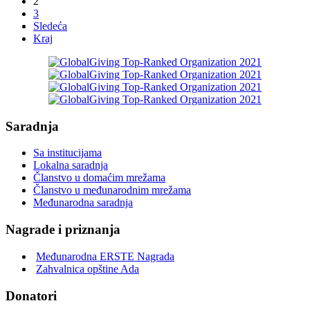
2
3
Sledeća
Kraj
Saradnja
Sa institucijama
Lokalna saradnja
Članstvo u domaćim mrežama
Članstvo u međunarodnim mrežama
Međunarodna saradnja
Nagrade i priznanja
Međunarodna ERSTE Nagrada
Zahvalnica opštine Ada
Donatori