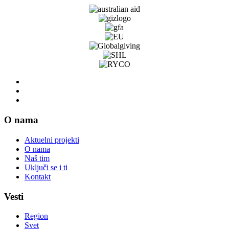
O nama
Aktuelni projekti
O nama
Naš tim
Uključi se i ti
Kontakt
Vesti
Region
Svet