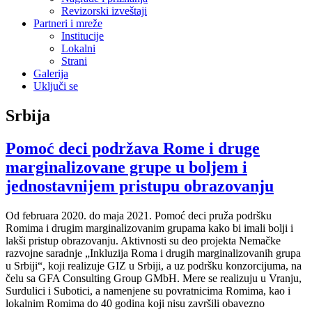
Revizorski izveštaji
Partneri i mreže
Institucije
Lokalni
Strani
Galerija
Uključi se
Srbija
Pomoć deci podržava Rome i druge
marginalizovane grupe u boljem i
jednostavnijem pristupu obrazovanju
Od februara 2020. do maja 2021. Pomoć deci pruža podršku
Romima i drugim marginalizovanim grupama kako bi imali bolji i
lakši pristup obrazovanju. Aktivnosti su deo projekta Nemačke
razvojne saradnje „Inkluzija Roma i drugih marginalizovanih grupa
u Srbiji“, koji realizuje GIZ u Srbiji, a uz podršku konzorcijuma, na
čelu sa GFA Consulting Group GMbH. Mere se realizuju u Vranju,
Surdulici i Subotici, a namenjene su povratnicima Romima, kao i
lokalnim Romima do 40 godina koji nisu završili obavezno