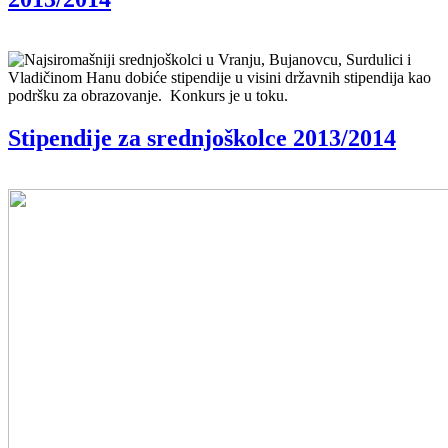
Najsiromašniji srednjoškolci u Vranju, Bujanovcu, Surdulici i
Vladičinom Hanu dobiće stipendije u visini državnih stipendija kao
podršku za obrazovanje. Konkurs je u toku.
Stipendije za srednjoškolce 2013/2014